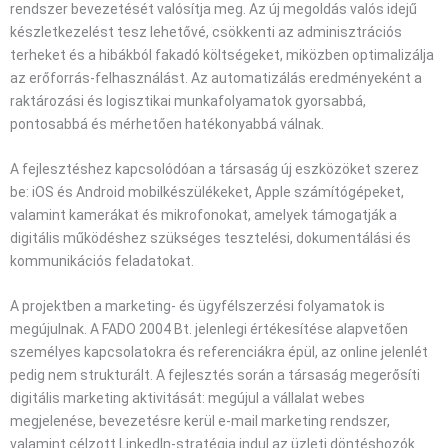
rendszer bevezetését valósítja meg. Az új megoldás valós idejű
készletkezelést tesz lehetővé, csökkenti az adminisztrációs
terheket és a hibákból fakadó költségeket, miközben optimalizálja
az erőforrás-felhasználást. Az automatizálás eredményeként a
raktározási és logisztikai munkafolyamatok gyorsabbá,
pontosabbá és mérhetően hatékonyabbá válnak.
A fejlesztéshez kapcsolódóan a társaság új eszközöket szerez
be: iOS és Android mobilkészülékeket, Apple számítógépeket,
valamint kamerákat és mikrofonokat, amelyek támogatják a
digitális működéshez szükséges tesztelési, dokumentálási és
kommunikációs feladatokat.
A projektben a marketing- és ügyfélszerzési folyamatok is
megújulnak. A FADO 2004 Bt. jelenlegi értékesítése alapvetően
személyes kapcsolatokra és referenciákra épül, az online jelenlét
pedig nem strukturált. A fejlesztés során a társaság megerősíti
digitális marketing aktivitását: megújul a vállalat webes
megjelenése, bevezetésre kerül e-mail marketing rendszer,
valamint célzott LinkedIn-stratégia indul az üzleti döntéshozók