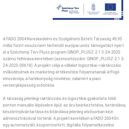
A FADO 2004 Kereskedelmi és Szolgáltató Betéti Társaság 49,95
millió forint vissza nem térítendő európai uniós támogatást nyert
el a Széchenyi Terv Plusz program GINOP_PLUSZ-2.1.3-24-2025
számú felhívása keretében (azonosítószám: GINOP_PLUSZ-2.1.3-
24-2025-00618). A projekt célja a vállalat logisztikai–raktározási
működésének és marketing-értékesítési folyamatainak átfogó
innovációja, a hatékonyság növelése, valamint a piaci
versenyképesség erősítése.
A társaság jelenlegi raktározási és logisztikai gyakorlata több
ponton manuális lépésekre épül: az áru beérkeztetése, betárolása,
készletnyilvántartása és kitárolása jelenleg elsősorban kézi
adminisztrációval történik. A projekt keretében a FADO 2004 Bt.
egy automatizált, központosított, digitális folyamatkezelési