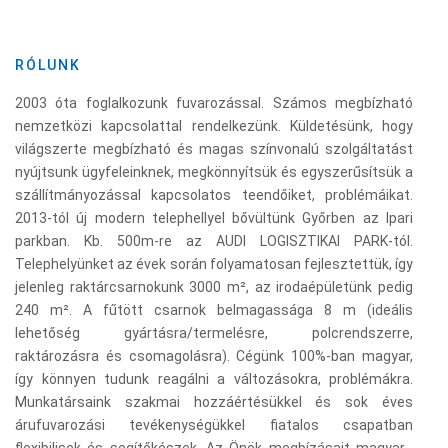
RÓLUNK
2003 óta foglalkozunk fuvarozással. Számos megbízható
nemzetközi kapcsolattal rendelkezünk. Küldetésünk, hogy
világszerte megbízható és magas színvonalú szolgáltatást
nyújtsunk ügyfeleinknek, megkönnyítsük és egyszerűsítsük a
szállítmányozással kapcsolatos teendőiket, problémáikat.
2013-tól új modern telephellyel bővültünk Győrben az Ipari
parkban. Kb. 500m-re az AUDI LOGISZTIKAI PARK-tól.
Telephelyünket az évek során folyamatosan fejlesztettük, így
jelenleg raktárcsarnokunk 3000 m², az irodaépületünk pedig
240 m². A fűtött csarnok belmagassága 8 m (ideális
lehetőség gyártásra/termelésre, polcrendszerre,
raktározásra és csomagolásra). Cégünk 100%-ban magyar,
így könnyen tudunk reagálni a változásokra, problémákra.
Munkatársaink szakmai hozzáértésükkel és sok éves
árufuvarozási tevékenységükkel fiatalos csapatban