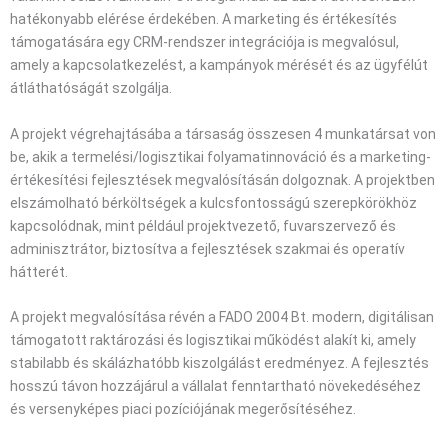
hatékonyabb elérése érdekében. A marketing és értékesítés
támogatására egy CRM-rendszer integrációja is megvalósul,
amely a kapcsolatkezelést, a kampányok mérését és az ügyfélút
átláthatóságát szolgálja.
A projekt végrehajtásába a társaság összesen 4 munkatársat von
be, akik a termelési/logisztikai folyamatinnováció és a marketing-
értékesítési fejlesztések megvalósításán dolgoznak. A projektben
elszámolható bérköltségek a kulcsfontosságú szerepkörökhöz
kapcsolódnak, mint például projektvezető, fuvarszervező és
adminisztrátor, biztosítva a fejlesztések szakmai és operatív
hátterét.
A projekt megvalósítása révén a FADO 2004 Bt. modern, digitálisan
támogatott raktározási és logisztikai működést alakít ki, amely
stabilabb és skálázhatóbb kiszolgálást eredményez. A fejlesztés
hosszú távon hozzájárul a vállalat fenntartható növekedéséhez
és versenyképes piaci pozíciójának megerősítéséhez.