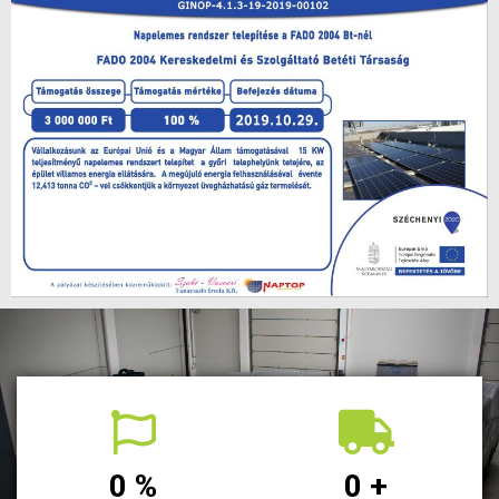
0
%
0
+