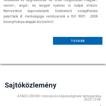
flexibilisek és segítőkészek. Az Önök megbízásait magyar-,
német-, angol-, és lengyel nyelven is tudjuk intézni.
Nemzetközi kapcsolataink Széleskörű szolgáltatási
palettánk ill. minőségügyi rendszerünk a ISO 9001 : 2008
bizonyítványa alapján biztosított.
TOVÁBB
Sajtóközlemény
A FADO 2004 Bt. innovációs képességének támogatása
2025.12.08.